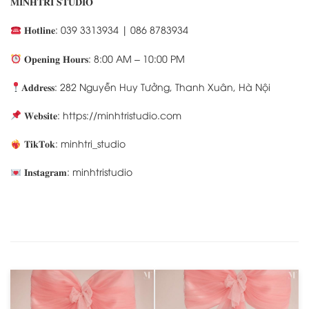
𝐌𝐈𝐍𝐇𝐓𝐑𝐈 𝐒𝐓𝐔𝐃𝐈𝐎
𝐇𝐨𝐭𝐥𝐢𝐧𝐞: 039 3313934 | 086 8783934
𝐎𝐩𝐞𝐧𝐢𝐧𝐠 𝐇𝐨𝐮𝐫𝐬: 8:00 AM – 10:00 PM
𝐀𝐝𝐝𝐫𝐞𝐬𝐬: 282 Nguyễn Huy Tưởng, Thanh Xuân, Hà Nội
𝐖𝐞𝐛𝐬𝐢𝐭𝐞: https://minhtristudio.com
𝐓𝐢𝐤𝐓𝐨𝐤: minhtri_studio
𝐈𝐧𝐬𝐭𝐚𝐠𝐫𝐚𝐦: minhtristudio