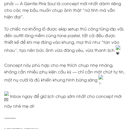
phải — A Gentle Pink Soul là concept mới nhất dành riêng
cho các mẹ bầu muốn chụp ảnh thật “nữ tính mà vẫn
hiện đại”.
Từ chiếc nơ khổng lồ được ekip setup thủ công từng lớp vải,
đến outfit lông mềm cùng tone pastel, tất cả đều được
thiết kế để khi mẹ đứng vào khung, mọi thứ như “tan vào
nhau”, tạo nên bức ảnh vừa đáng yêu, vừa thanh lịch
Concept này phù hợp cho mẹ thích chụp nhẹ nhàng,
không cần nhiều phụ kiện cầu kỳ — chỉ cần một chút tự tin,
một nụ cười là đủ khiến khung hình bừng sáng
Inbox ngay để giữ lịch chụp sớm nhất cho concept mới
này nhé mẹ ơi!
⸻