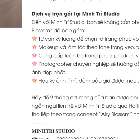
Dịch vụ trọn gói tại Minh Trí Studio
Đến với Minh Trí Studio, bạn sẽ không cần phả
Blossom” đã bao gồm:
Tư vấn kỹ lưỡng để chọn ra trang phục v
Makeup và làm tóc theo tone trong veo, 
Cung cấp toàn bộ trang phục, phụ kiện v
Photographer chuyên nghiệp sẽ hướng d
ảnh đẹp nhất.
Hậu kỳ ảnh tỉ mỉ, đảm bảo giữ được màu s
Hãy để 9 tháng đợi mong của bạn được ghi
ngần ngại liên hệ với Minh Trí Studio qua Ho
thơ tiếp theo trong concept “Airy Blossom” n
⸻
𝐌𝐈𝐍𝐇𝐓𝐑𝐈 𝐒𝐓𝐔𝐃𝐈𝐎
☎ 𝐇𝐨𝐭𝐥𝐢𝐧𝐞: 0393313934 | 0868783934