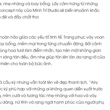
ôi, nhẹ nhàng và bay bổng. Lấy cảm hứng từ những
oncept này của Minh Trí Studio sẽ biến khoảnh khắc
 đẽ và đầy chất thơ.
p hoàn hảo giữa các yếu tố tinh tế. Trang phục váy voan
bay bổng, mềm mại trong từng chuyển động. Bối cảnh
cùng hoa tươi làm điểm nhấn, tạo nên một không gian
nh sáng tán đều, ấm nhẹ giúp tôn lên làn da rạng rỡ của
 nhiên cho toàn bộ bức ảnh.
cầu kỳ nhưng vẫn toát lên vẻ đẹp thanh lịch, “Airy
cực kỳ phù hợp với những ai không quen diễn xuất trước
ng, mỉm cười và tương tác nhẹ nhàng với hoa và váy.
dịu dàng, nữ tính và rạng ngời hạnh phúc của người phụ