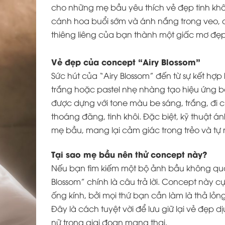
cho những mẹ bầu yêu thích vẻ đẹp tinh kh
cánh hoa buổi sớm và ánh nắng trong veo, c
thiêng liêng của bạn thành một giấc mơ đẹp
Vẻ đẹp của concept “Airy Blossom”
Sức hút của “Airy Blossom” đến từ sự kết hợ
trắng hoặc pastel nhẹ nhàng tạo hiệu ứng 
được dựng với tone màu be sáng, trắng, đi 
thoáng đãng, tinh khôi. Đặc biệt, kỹ thuật á
mẹ bầu, mang lại cảm giác trong trẻo và tự
Tại sao mẹ bầu nên thử concept này?
Nếu bạn tìm kiếm một bộ ảnh bầu không quá 
Blossom” chính là câu trả lời. Concept này 
ống kính, bởi mọi thứ bạn cần làm là thả lỏ
Đây là cách tuyệt vời để lưu giữ lại vẻ đẹp 
nữ trong giai đoạn mang thai.