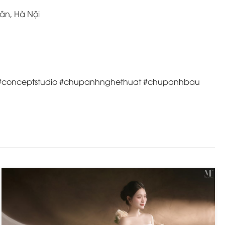
uân, Hà Nội
oi #conceptstudio #chupanhnghethuat #chupanhbau