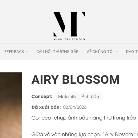
FEEDBACK
CÂU HỎI THƯỜNG GẶP
VỀ CHÚNG TÔI
ĐÀO 
AIRY BLOSSOM
Concept:
Maternity | Ảnh bầu
Đã xuất bản:
02/04/2026
Concept chụp ảnh bầu nàng thơ trong trẻo tại
Giữa vô vàn những lựa chọn, “Airy Blossom” 