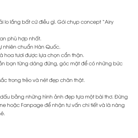
i lo lắng bất cứ điều gì. Gói chụp concept “Airy
oan phù hợp nhất.
tự nhiên chuẩn Hàn Quốc.
à hoa tươi được lựa chọn cẩn thận.
ẫn bạn từng dáng đứng, góc mặt để có những bức
ắc trong trẻo và nét đẹp chân thật.
 dấu bằng những hình ảnh đẹp tựa một bài thơ. Đừng
tline hoặc Fanpage để nhận tư vấn chi tiết và là nàng
hé.