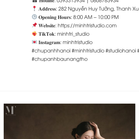
𝐀𝐝𝐝𝐫𝐞𝐬𝐬: 282 Nguyễn Huy Tưởng, Thanh X
𝐎𝐩𝐞𝐧𝐢𝐧𝐠 𝐇𝐨𝐮𝐫𝐬: 8:00 AM – 10:00 PM
𝐖𝐞𝐛𝐬𝐢𝐭𝐞: https://minhtristudio.com
𝐓𝐢𝐤𝐓𝐨𝐤: minhtri_studio
𝐈𝐧𝐬𝐭𝐚𝐠𝐫𝐚𝐦: minhtristudio
#chupanhhanoi #minhtristudio #studiohan
#chupanhbaunangtho