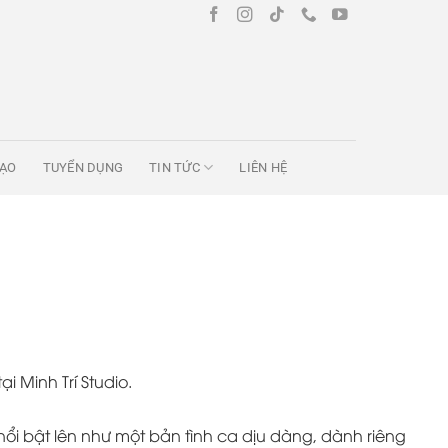
TẠO
TUYỂN DỤNG
TIN TỨC
LIÊN HỆ
 Minh Trí Studio.
nổi bật lên như một bản tình ca dịu dàng, dành riêng