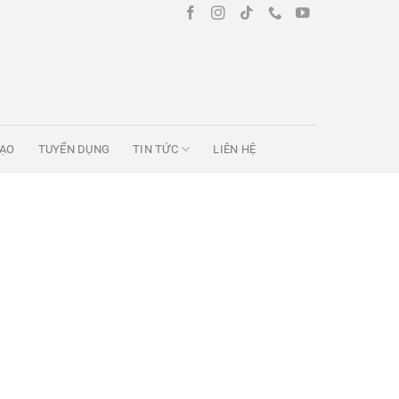
TẠO
TUYỂN DỤNG
TIN TỨC
LIÊN HỆ