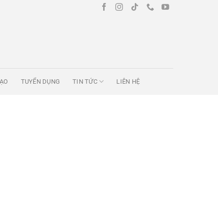
TẠO
TUYỂN DỤNG
TIN TỨC
LIÊN HỆ