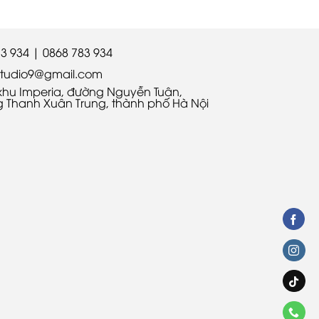
3 934 | 0868 783 934
istudio9@gmail.com
 khu Imperia, đường Nguyễn Tuân,
 Thanh Xuân Trung, thành phố Hà Nội