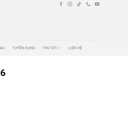
TẠO
TUYỂN DỤNG
TIN TỨC
LIÊN HỆ
26