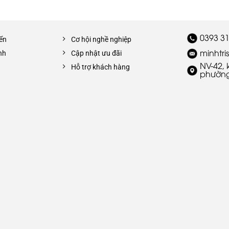
0393 31
iển
Cơ hội nghề nghiệp
minhtr
nh
Cập nhật ưu đãi
NV-42,
Hỗ trợ khách hàng
phường