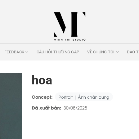
FEEDBACK
CÂU HỎI THƯỜNG GẶP
VỀ CHÚNG TÔI
ĐÀO 
hoa
Concept:
Portrait | Ảnh chân dung
Đã xuất bản:
30/08/2025