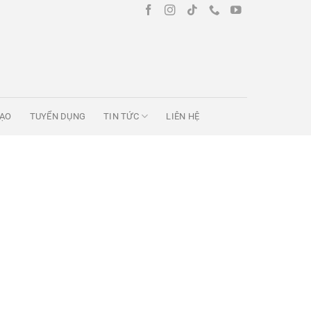
TẠO
TUYỂN DỤNG
TIN TỨC
LIÊN HỆ