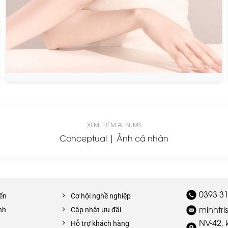
XEM THÊM ALBUMS
Conceptual | Ảnh cá nhân
0393 31
iển
Cơ hội nghề nghiệp
minhtr
nh
Cập nhật ưu đãi
NV-42,
Hỗ trợ khách hàng