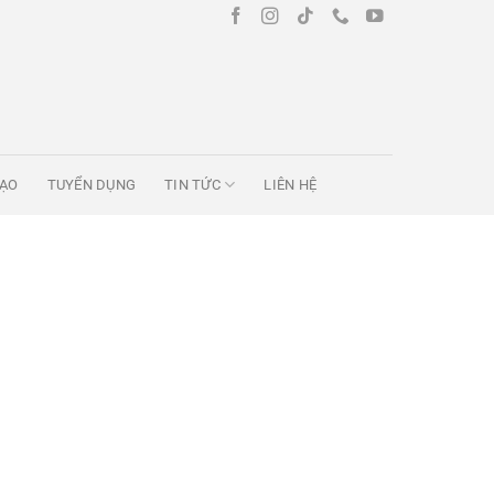
TẠO
TUYỂN DỤNG
TIN TỨC
LIÊN HỆ