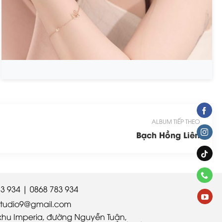
ALBUM TIẾP THEO
Bạch Hồng Liên
3 934 | 0868 783 934
istudio9@gmail.com
 khu Imperia, đường Nguyễn Tuân,