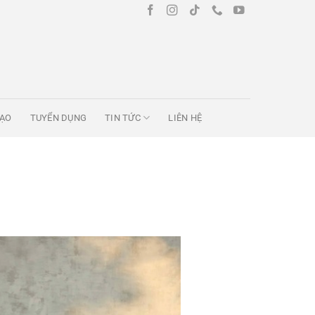
TẠO
TUYỂN DỤNG
TIN TỨC
LIÊN HỆ