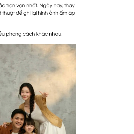
ắc trọn vẹn nhất. Ngày nay, thay
 thuật để ghi lại hình ảnh ấm áp
nhiều phong cách khác nhau.