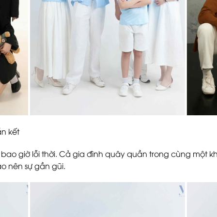
ắn kết
o giờ lỗi thời. Cả gia đình quây quần trong cùng một kh
ạo nên sự gần gũi.