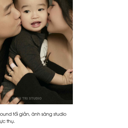
nd tối giản, ánh sáng studio
ực thụ.