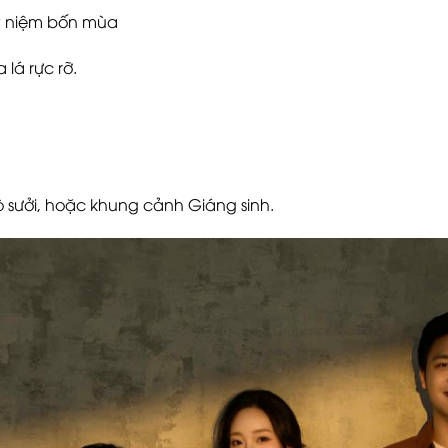
kỷ niệm bốn mùa
 lá rực rỡ.
 sưởi, hoặc khung cảnh Giáng sinh.