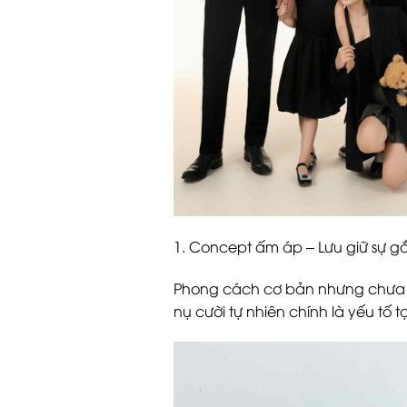
1. Concept ấm áp – Lưu giữ sự g
Phong cách cơ bản nhưng chưa ba
nụ cười tự nhiên chính là yếu tố t