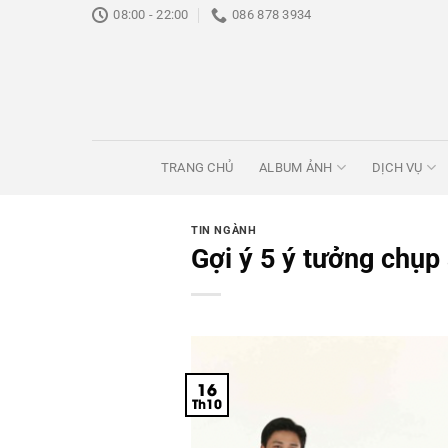
Bỏ
08:00 - 22:00
086 878 3934
qua
nội
dung
TRANG CHỦ
ALBUM ẢNH
DỊCH VỤ
TIN NGÀNH
Gợi ý 5 ý tưởng chụp 
16
Th10