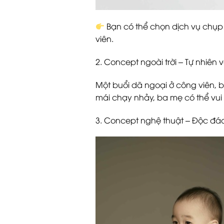
Bạn có thể chọn dịch vụ chụp 
viên.
2. Concept ngoài trời – Tự nhiê
Một buổi dã ngoại ở công viên, bã
mái chạy nhảy, ba mẹ có thể vui
3. Concept nghệ thuật – Độc đáo