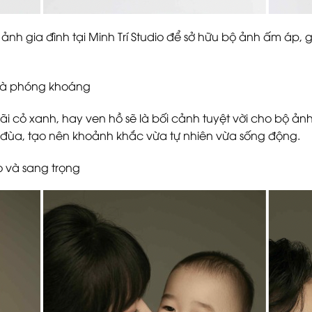
ảnh gia đình tại Minh Trí Studio để sở hữu bộ ảnh ấm áp, 
n và phóng khoáng
i cỏ xanh, hay ven hồ sẽ là bối cảnh tuyệt vời cho bộ ảnh 
 đùa, tạo nên khoảnh khắc vừa tự nhiên vừa sống động.
 và sang trọng