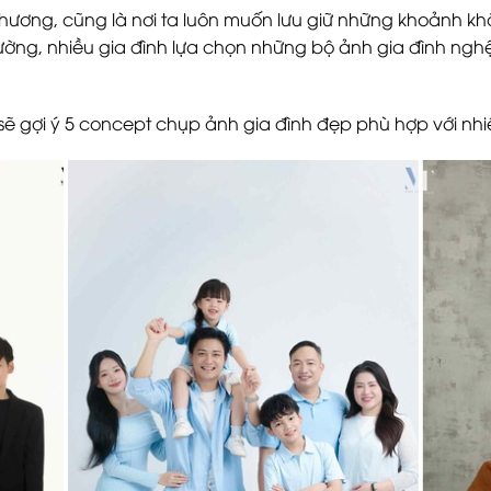
thương, cũng là nơi ta luôn muốn lưu giữ những khoảnh kh
ường, nhiều gia đình lựa chọn những bộ ảnh gia đình nghệ
dio sẽ gợi ý 5 concept chụp ảnh gia đình đẹp phù hợp với 