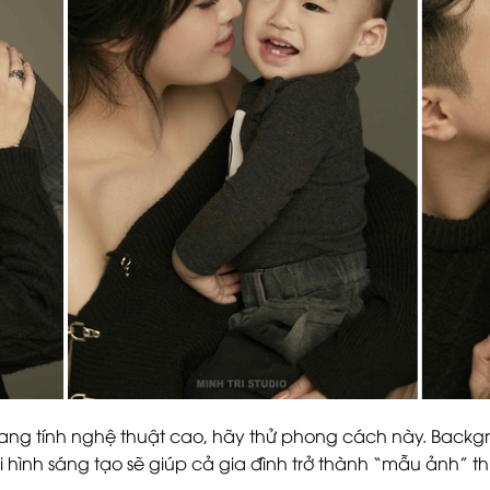
g tính nghệ thuật cao, hãy thử phong cách này. Backgrou
hình sáng tạo sẽ giúp cả gia đình trở thành “mẫu ảnh” th