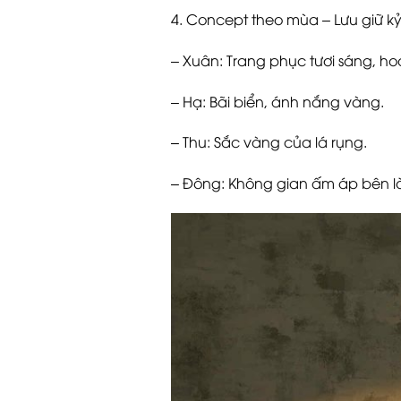
4. Concept theo mùa – Lưu giữ 
– Xuân: Trang phục tươi sáng, hoa
– Hạ: Bãi biển, ánh nắng vàng.
– Thu: Sắc vàng của lá rụng.
– Đông: Không gian ấm áp bên lò